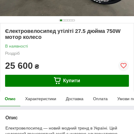
Єлектровелосипед утіліті 27.5 дюйма 750W
мотор колесо
В наявності
Роздріб
25 600
₴
Купити
Опис
Характеристики
Доставка
Оплата
Умови п
Опис
Електровелосипед — новий модний тренд в Україні. Цей
недорогий транспортний засіб є чудовою альтернативою