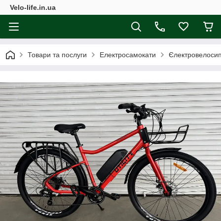
Velo-life.in.ua
Товари та послуги
Електросамокати
Єлектровелосип