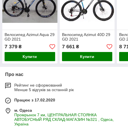
Велосипед Azimut Aqua 29
Велосипед Azimut 40D 29
Вело
GD 2021
GD 2021
GD 
7 379
7 661
8 7
₴
₴
Купити
Купити
Про нас
Рейтинг не сформований
Менше 5 відгуків за останній рік
Працює з 17.02.2020
м. Одеса
Промрынок 7 км, ЦЕНТРАЛЬНАЯ СТОЯНКА
АВТОБУСНЫЙ РЯД СКЛАД-МАГАЗИН №321 , Одеса,
Україна