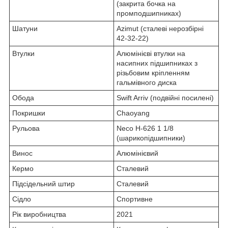
(закрита бочка на
промподшипниках)
Шатуни
Azimut (сталеві нерозбірні
42-32-22)
Втулки
Алюмінієві втулки на
насипних підшипниках з
різьбовим кріпленням
гальмівного диска
Обода
Swift Arriv (подвійні посилені)
Покришки
Chaoyang
Рульова
Neco H-626 1 1/8
(шарикопідшипники)
Винос
Алюмінієвий
Кермо
Сталевий
Підсідельний штир
Сталевий
Сідло
Спортивне
Рік виробництва
2021