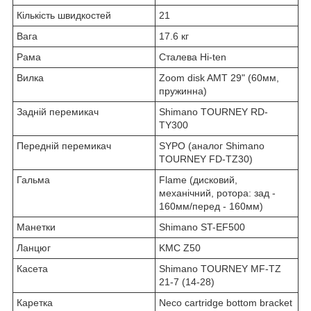
Кількість швидкостей
21
Вага
17.6 кг
Рама
Сталева Hi-ten
Вилка
Zoom disk AMT 29" (60мм,
пружинна)
Задній перемикач
Shimano TOURNEY RD-
TY300
Передній перемикач
SYPO (аналог Shimano
TOURNEY FD-TZ30)
Гальма
Flame (дисковий,
механічний, ротора: зад -
160мм/перед - 160мм)
Манетки
Shimano ST-EF500
Ланцюг
KMC Z50
Касета
Shimano TOURNEY MF-TZ
21-7 (14-28)
Каретка
Necо cartridge bottom bracket