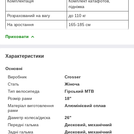
Комплектація
Комплект катафотов,
підніжка
Розрахований на вагу
до 110 кг
На зростання
165-185 см
Приховати
Характеристики
Основні
Виробник
Crosser
Стать
Жіноча
Тип велосипеда
Гірський MTB
Розмір рами
18"
Матеріал виготовлення
Алюмінієвий сплав
рами
Діаметр колеса/диска
26"
Передні гальма
Дисковий, механічний
Задні гальма
Дисковий, механічний