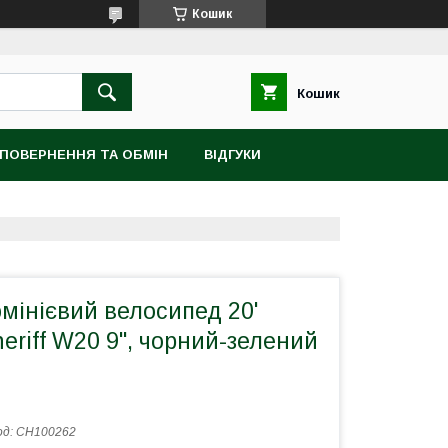
Кошик
Кошик
ПОВЕРНЕННЯ ТА ОБМІН
ВІДГУКИ
мінієвий велосипед 20'
riff W20 9", чорний-зелений
од:
CH100262