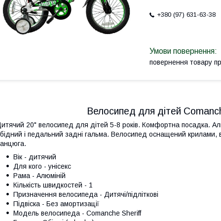
+380 (97) 631-63-38
повернення товару п
Велосипед для дітей Comanch
итячий 20" велосипед для дітей 5-8 років. Комфортна посадка. Алю
бідний і педальний задні гальма. Велосипед оснащений крилами, в
анцюга.
Вік - дитячий
Для кого - унісекс
Рама - Алюміній
Кількість швидкостей - 1
Призначення велосипеда - Дитячі/підліткові
Підвіска - Без амортизації
Модель велосипеда - Comanche Sheriff