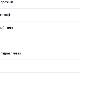
дорожній
тизації
вий сплав
гідравлічний