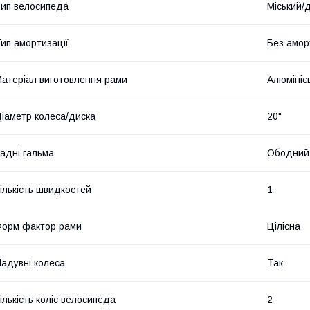
ип велосипеда
Міський/
ип амортизації
Без амор
атеріал виготовлення рами
Алюмініє
іаметр колеса/диска
20"
адні гальма
Ободний 
ількість швидкостей
1
орм фактор рами
Цілісна
адувні колеса
Так
ількість коліс велосипеда
2