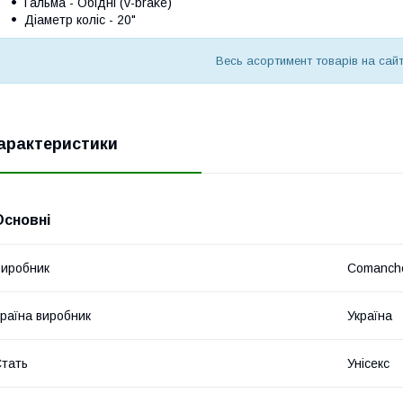
Гальма - Обідні (v-brake)
Діаметр коліс - 20"
Весь асортимент товарів на сай
арактеристики
Основні
иробник
Comanch
раїна виробник
Україна
тать
Унісекс