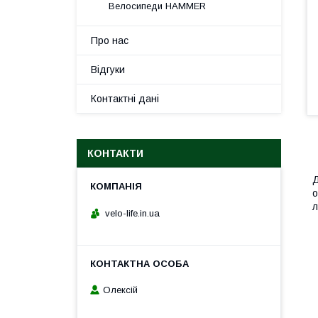
Велосипеди HAMMER
Про нас
Відгуки
Контактні дані
КОНТАКТИ
Д
о
л
velo-life.in.ua
Олексій