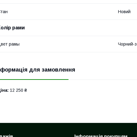
Стан
Новий
Колір рами
вет рамы
Чорний-
нформація для замовлення
іна:
12 250 ₴
дажів
Інформація покупцям