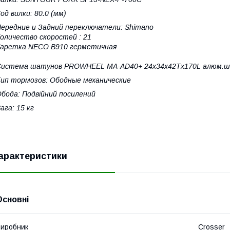
од вилки: 80.0 (мм)
ередние и Задний переключатели: Shimano
оличество скоростей : 21
Каретка NECO B910 герметичная
Система шатунов PROWHEEL MA-AD40+ 24х34х42Tх170L алюм.
ип тормозов: Ободные механические
бода: Подвійний посилений
ага: 15 кг
арактеристики
Основні
иробник
Crosser