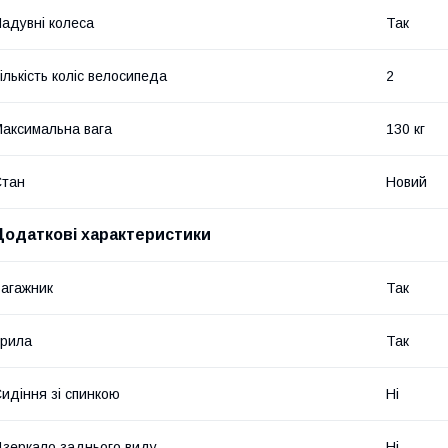
адувні колеса
Так
ількість коліс велосипеда
2
аксимальна вага
130 кг
Стан
Новий
Додаткові характеристики
агажник
Так
рила
Так
идіння зі спинкою
Ні
зеркало заднього виду
Ні