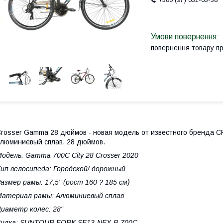
повернення товару п
rosser Gamma 28 дюймов - новая модель от известного бренда 
люминиевый сплав, 28 дюймов.
одель: Gamma 700С City 28 Crosser 2020
ип велосипеда: Городской/ дорожный
азмер рамы: 17,5" (рост 160 ? 185 см)
Материал рамы: Алюминиевый сплав
иаметр колес: 28"
Вилка: SUNTOUR FORK SF13-NEX-P-700C