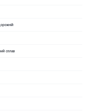
дорожній
вий сплав