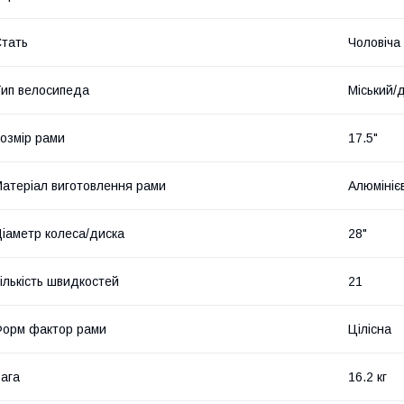
тать
Чоловіча
ип велосипеда
Міський/
озмір рами
17.5"
атеріал виготовлення рами
Алюмініє
іаметр колеса/диска
28"
ількість швидкостей
21
орм фактор рами
Цілісна
ага
16.2 кг