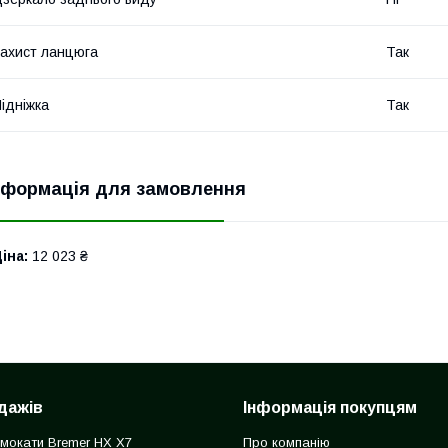
ахист ланцюга
Так
ідніжка
Так
нформація для замовлення
іна:
12 023 ₴
дажів
Інформація покупцям
мокати Bremer HX X7
Про компанію