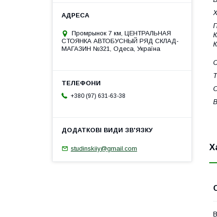
Х
П
Промрынок 7 км, ЦЕНТРАЛЬНАЯ
К
СТОЯНКА АВТОБУСНЫЙ РЯД СКЛАД-
МАГАЗИН №321, Одеса, Україна
Т
О
+380 (97) 631-63-38
В
Х
studinskiiy@gmail.com
В