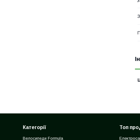
З
П
І
Ц
Категорії
Топ про
Велосипеди Formula
Електроса