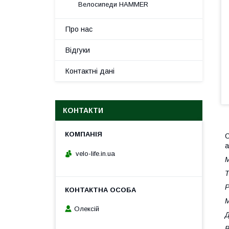
Велосипеди HAMMER
Про нас
Відгуки
Контактні дані
КОНТАКТИ
C
а
velo-life.in.ua
М
Т
Р
Олексій
Д